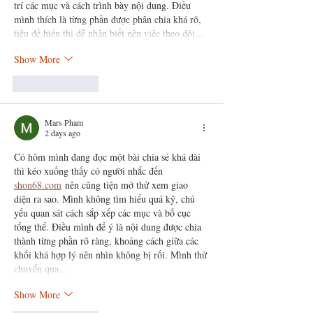
trí các mục và cách trình bày nội dung. Điều 
mình thích là từng phần được phân chia khá rõ, 
tiêu đề hiển thị dễ nhận biết nên việc theo dõi…
Show More
Like
Reply
Mars Pham
2 days ago
Có hôm mình đang đọc một bài chia sẻ khá dài 
thì kéo xuống thấy có người nhắc đến 
shon68.com
 nên cũng tiện mở thử xem giao 
diện ra sao. Mình không tìm hiểu quá kỹ, chủ 
yếu quan sát cách sắp xếp các mục và bố cục 
tổng thể. Điều mình để ý là nội dung được chia 
thành từng phần rõ ràng, khoảng cách giữa các 
khối khá hợp lý nên nhìn không bị rối. Mình thử 
chuyển qua…
Show More