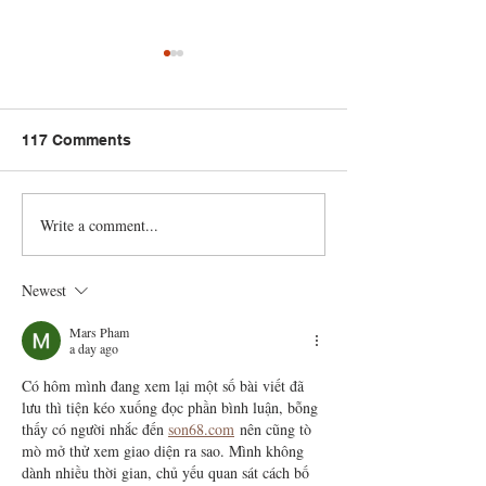
117 Comments
Write a comment...
Trini Spiced Orange
Sorrel & Ponch
Chocolate Trifle with
Crème Christm
Chef Ari 🇹🇹 Foodie
Layered Desser
Newest
Nation
Chef Ari 🇹🇹 F
Nation
Mars Pham
a day ago
Có hôm mình đang xem lại một số bài viết đã 
lưu thì tiện kéo xuống đọc phần bình luận, bỗng 
thấy có người nhắc đến 
son68.com
 nên cũng tò 
mò mở thử xem giao diện ra sao. Mình không 
dành nhiều thời gian, chủ yếu quan sát cách bố 