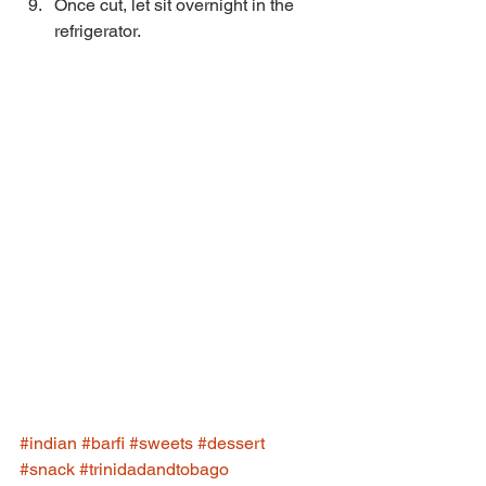
Once cut, let sit overnight in the 
refrigerator. 
#indian
#barfi
#sweets
#dessert
#snack
#trinidadandtobago