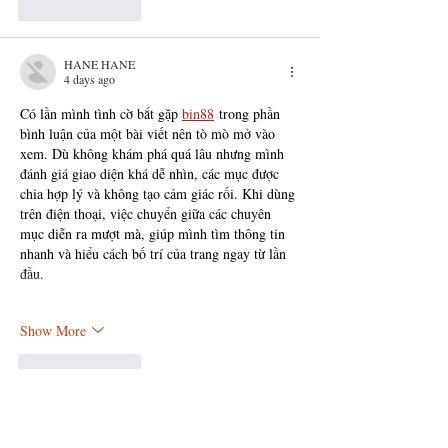
Like
Reply
HANE HANE
4 days ago
Có lần mình tình cờ bắt gặp 
bin88
 trong phần 
bình luận của một bài viết nên tò mò mở vào 
xem. Dù không khám phá quá lâu nhưng mình 
đánh giá giao diện khá dễ nhìn, các mục được 
chia hợp lý và không tạo cảm giác rối. Khi dùng 
trên điện thoại, việc chuyển giữa các chuyên 
mục diễn ra mượt mà, giúp mình tìm thông tin 
nhanh và hiểu cách bố trí của trang ngay từ lần 
đầu.
Show More
Like
Reply
Mars Pham
5 days ago