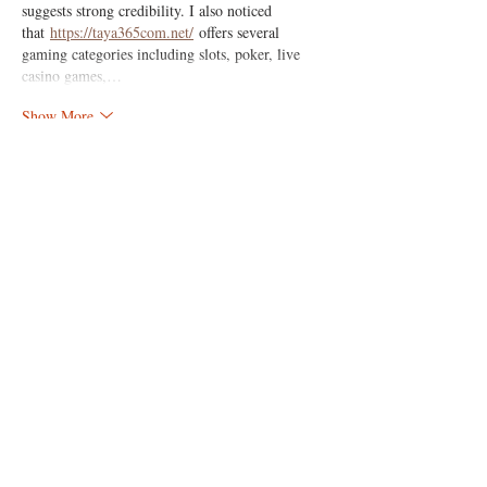
suggests strong credibility. I also noticed 
that 
https://taya365com.net/
 offers several 
gaming categories including slots, poker, live 
casino games,…
Show More
Like
Reply
Ailicec Osito
May 21
I came across PlayTime while reading an article 
discussing licensed gaming operators in the 
Philippines. Honestly, I wasn’t expecting to find 
anything particularly interesting, but this 
platform stood out almost immediately. I 
discovered that 
https://playtimevip.net/
 is fully 
licensed by PAGCOR and operated by Playmate 
Leisure Solutions Corp, which gives it a strong 
reputation from the start. I also noticed that it 
earned the Best Casino Feature award at SiGMA 
Asia 2025, which definitely caught my attention. 