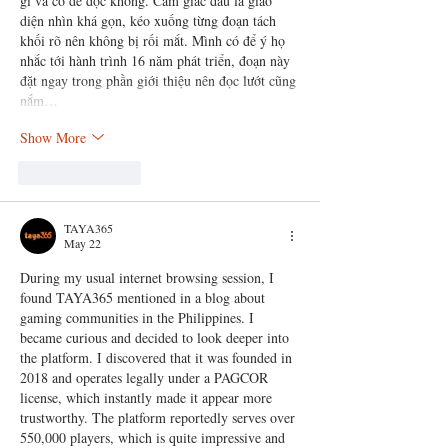
gì và có dễ đọc không. Cảm giác đầu là giao 
diện nhìn khá gọn, kéo xuống từng đoạn tách 
khối rõ nên không bị rối mắt. Mình có để ý họ 
nhắc tới hành trình 16 năm phát triển, đoạn này 
đặt ngay trong phần giới thiệu nên đọc lướt cũng 
nắm…
Show More
Like
Reply
TAYA365
May 22
During my usual internet browsing session, I 
found TAYA365 mentioned in a blog about 
gaming communities in the Philippines. I 
became curious and decided to look deeper into 
the platform. I discovered that it was founded in 
2018 and operates legally under a PAGCOR 
license, which instantly made it appear more 
trustworthy. The platform reportedly serves over 
550,000 players, which is quite impressive and 