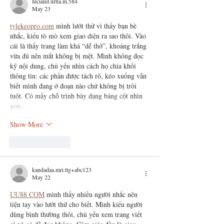
luciand.urha.m.584
May 23
tylekeopro.com
 mình lướt thử vì thấy bạn bè 
nhắc, kiểu tò mò xem giao diện ra sao thôi. Vào 
cái là thấy trang làm khá “dễ thở”, khoảng trắng 
vừa đủ nên mắt không bị mệt. Mình không đọc 
kỹ nội dung, chủ yếu nhìn cách họ chia khối 
thông tin: các phần được tách rõ, kéo xuống vẫn 
biết mình đang ở đoạn nào chứ không bị trôi 
tuột. Có mấy chỗ trình bày dạng bảng cột nhìn 
gọn,…
Show More
Like
Reply
kandadaa.mri.ttg+abc123
May 22
UU88 COM
 mình thấy nhiều người nhắc nên 
tiện tay vào lướt thử cho biết. Mình kiểu người 
dùng bình thường thôi, chủ yếu xem trang viết 